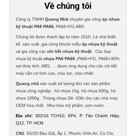
Về chúng tôi
Công ty TNHH
Quang Nhã
chuyên
gia công
ép
nhựa
kỹ thuật PA6 PA66,
PA66+FG,ABS.
Chúng tôi được thành lập từ năm 2010.
Là nhà thiết
kế ,sản xuất ,gia công khuôn mẫu
ép nhựa kỹ thuật
và gia công các
chi tiết nhựa kỹ thuật
.
Các loại
nhựa kỹ thuật
nhựa PA6 PA66 ,
PA66+FG, PA66+30%
sợi thủy tinh, ABS, … được ứng dụng cho c
ác chi tiết
máy cần cơ tính cao, chịu lực, chịu nhiệt.
Quang nhã
sản xuất số lượng lớn các sản phẩm
nhựa công nghiệp: hũ nhựa 15g, hũ nhựa 500g, hũ
nhựa 1000g . Thùng nhựa 5lit -20lit cho các nhà máy
OEM hóa chất .
Như hóa mỹ phẩm, sơn nước . . .
Địa chỉ:
302/16 TCH10, KP4, P. Tân Chánh Hiệp,
Q12, TP. HCM
CN1
: 55/2D Bàu Giã, Ấp 1, Phước Vĩnh An, Củ Chi,