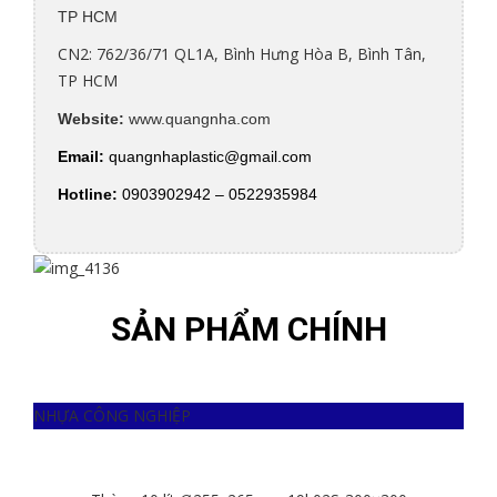
TP HCM
CN2: 762/36/71 QL1A, Bình Hưng Hòa B, Bình Tân,
TP HCM
Website:
www.quangnha.com
Email:
quangnhaplastic@
gmail.com
Hotline:
0903902942 – 0522935984
SẢN PHẨM CHÍNH
NHỰA CÔNG NGHIỆP