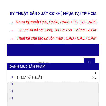
KỸ THUẬT SẢN XUẤT CƠ KHÍ, NHỰA TẠI TP HCM
→
Nhựa kỹ thuật PA6, PA66, PA66 +FG, PBT, ABS
→
Hũ nhựa trắng 500g, 1000g,15g. Thùng 1-20lit
→
Thiết kế chế tạo khuôn mẫu , CAD / CAE / CAM
DANH MỤC SẢN PHẨM
NHỰA KĨ THUẬT
(7)
NHỰA CÔNG NGHIỆP
(5)
CƠ KHÍ KHUÔN MẪU
(6)
SẢN XUẤT THEO YÊU CẦU
(4)