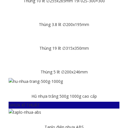
Thùng 10 lít ∅255x265mm 19l 02S-300×300
Chi tiết
Thùng 3.8 lít ∅200x195mm
Chi tiết
Thùng 19 lít ∅315x350mm
Chi tiết
Thùng 5 lít ∅200x246mm
Chi tiết
Hũ nhựa trắng 500g 1000g cao cấp
NHỰA KĨ THUẬT
Chi tiết
Taplo điện nhựa ABS