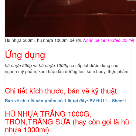
Hũ nhựa 500ml, hũ nhựa 1000ml để rời.
Nhấn để xem video chi tiết
Ứng dụng
hũ nhựa 500g
và
hũ nhựa 1000g
có nắp lót được dùng cho
ngành mỹ phẩm, kem hấp dầu dưỡng tóc, kem body, thực phẩm
…
Chi tiết kích thước, bản vẽ kỹ thuật
Bản vẽ chi tiết sản phẩm hũ 1 lít tại đây: BV HU11 – Sheet1
HŨ NHỰA TRẮNG 1000G
,
TRÒN,TRẮNG SỮA (hay còn gọi là hũ
nhựa 1000ml)