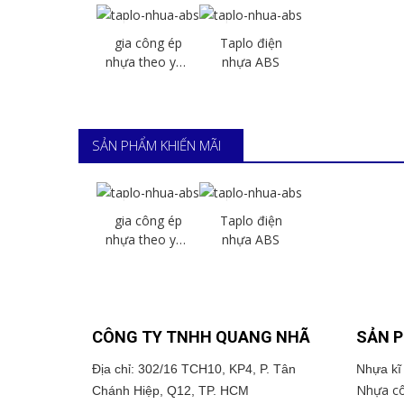
khuôn
gia
gia
Gia
ép
công
công
công
gia công ép
Taplo điện
hũ
ép
ép
ép
nhựa theo yêu
nhựa ABS
nhựa
Chi
nhựa
Chi
nhựa
Chi
nhựa
Chi
cầu 2
15g
PA6
PA66
theo
tiết
tiết
tiết
tiết
Chi tiết
Chi tiết
30%FG
yêu
cầu
SẢN PHẨM KHIẾN MÃI
1
khuôn
gia
gia
Gia
ép
công
công
công
gia công ép
Taplo điện
hũ
ép
ép
ép
nhựa theo yêu
nhựa ABS
nhựa
Chi
nhựa
Chi
nhựa
Chi
nhựa
Chi
cầu 2
15g
PA6
PA66
theo
tiết
tiết
tiết
tiết
Chi tiết
Chi tiết
30%FG
yêu
cầu
1
CÔNG TY TNHH QUANG NHÃ
SẢN 
Địa chỉ: 302/16 TCH10, KP4, P. Tân
Nhựa kĩ 
Nhựa cô
Chánh Hiệp, Q12, TP. HCM