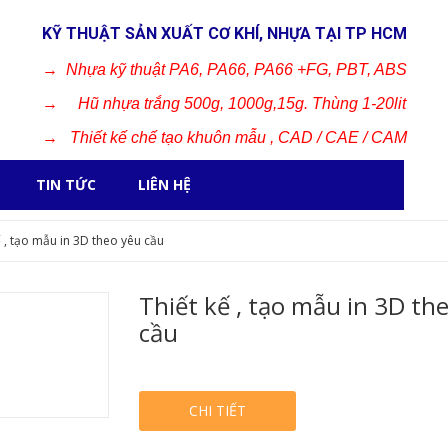
KỸ THUẬT SẢN XUẤT CƠ KHÍ, NHỰA TẠI TP HCM
→
Nhựa kỹ thuật PA6, PA66, PA66 +FG, PBT, ABS
→
Hũ nhựa trắng 500g, 1000g,15g. Thùng 1-20lit
→
Thiết kế chế tạo khuôn mẫu , CAD / CAE / CAM
TIN TỨC
LIÊN HỆ
ế , tạo mẫu in 3D theo yêu cầu
Thiết kế , tạo mẫu in 3D th
cầu
CHI TIẾT