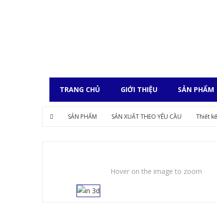
TRANG CHỦ
GIỚI THIỆU
SẢN PHẨM
SẢN PHẨM
SẢN XUẤT THEO YÊU CẦU
Thiết k
Hover on the image to zoom