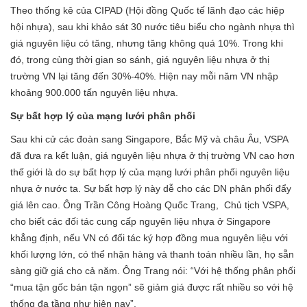
Theo thống kê của CIPAD (Hội đồng Quốc tế lãnh đạo các hiệp
hội nhựa), sau khi khảo sát 30 nước tiêu biểu cho ngành nhựa thì
giá nguyên liệu có tăng, nhưng tăng không quá 10%. Trong khi
đó, trong cùng thời gian so sánh, giá nguyên liệu nhựa ở thị
trường VN lại tăng đến 30%-40%. Hiện nay mỗi năm VN nhập
khoảng 900.000 tấn nguyên liệu nhựa.
Sự bất hợp lý của mạng lưới phân phối
Sau khi cử các đoàn sang Singapore, Bắc Mỹ và châu Âu, VSPA
đã đưa ra kết luận, giá nguyên liệu nhựa ở thị trường VN cao hơn
thế giới là do sự bất hợp lý của mạng lưới phân phối nguyên liệu
nhựa ở nước ta. Sự bất hợp lý này dễ cho các DN phân phối đẩy
giá lên cao. Ông Trần Công Hoàng Quốc Trang, Chủ tịch VSPA,
cho biết các đối tác cung cấp nguyên liệu nhựa ở Singapore
khẳng định, nếu VN có đối tác ký hợp đồng mua nguyên liệu với
khối lượng lớn, có thể nhận hàng và thanh toán nhiều lần, họ sẵn
sàng giữ giá cho cả năm. Ông Trang nói: “Với hệ thống phân phối
“mua tận gốc bán tận ngọn” sẽ giảm giá được rất nhiều so với hệ
thống đa tầng như hiện nay”.