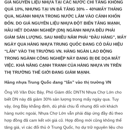
GIÁ NGUYÊN LIỆU NHỰA TẠI CÁC NƯỚC CHỈ TĂNG KHÔNG
QUÁ 10%, NHƯNG TẠI VN ĐÃ TĂNG 30% – 40%MẤY THÁNG
QUA, NGÀNH NHỰA TRONG NƯỚC LÂM VÀO CẢNH KHỐN
ĐỐN. DO GIÁ NGUYÊN LIỆU NHỰA ĐỘT BIẾN TĂNG MẠNH,
HẦU HẾT DOANH NGHIỆP (DN) NGÀNH NHỰA ĐỀU PHẢI
GIẢM SẢN LƯỢNG. SAU NHIỀU NĂM PHẢI “ĐẦU HÀNG”, MẤY
NGÀY QUA HÀNG NHỰA TRUNG QUỐC ĐANG CÓ DẤU HIỆU
“LẤN” VÀO THỊ TRƯỜNG VN. HÀNG NGÀN LAO ĐỘNG
TRONG NGÀNH CÔNG NGHIỆP NÀY ĐANG BỊ ĐE DỌA MẤT
VIỆC. KHẢ NĂNG CẠNH TRANH CỦA HÀNG NHỰA VN TRÊN
THỊ TRƯỜNG THẾ GIỚI ĐANG GIẢM MẠNH.
Hàng nhựa Trung Quốc đang “lấn” vào thị trường VN
Ông Võ Văn Đức Bảy, Phó Giám đốc DNTN Nhựa Chợ Lớn cho
biết DN này đã giảm 30% sản lượng trong mấy ngày qua. Tuy
vậy, ông Bảy khẳng định, dù phải chịu lỗ nhưng đối với khách
hàng nước ngoài, Nhựa Chợ Lớn vẫn phải đáp ứng đầy đủ theo
hợp đồng đã cam kết với giá cũ. Hợp đồng mới cũng không thể
tăng giá, vì các đối thủ ở Trung Quốc, họ dự trữ nguyên liệu cho