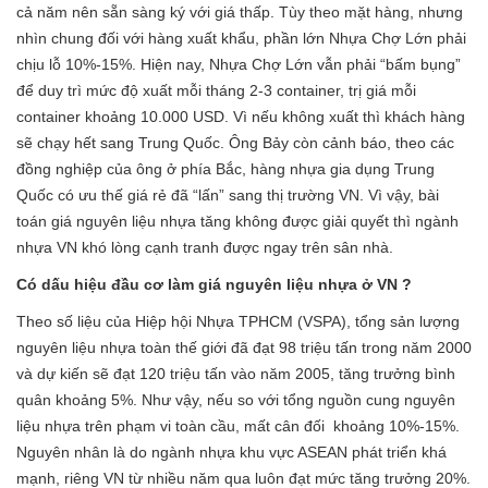
cả năm nên sẵn sàng ký với giá thấp. Tùy theo mặt hàng, nhưng
nhìn chung đối với hàng xuất khẩu, phần lớn Nhựa Chợ Lớn phải
chịu lỗ 10%-15%. Hiện nay, Nhựa Chợ Lớn vẫn phải “bấm bụng”
để duy trì mức độ xuất mỗi tháng 2-3 container, trị giá mỗi
container khoảng 10.000 USD. Vì nếu không xuất thì khách hàng
sẽ chạy hết sang Trung Quốc. Ông Bảy còn cảnh báo, theo các
đồng nghiệp của ông ở phía Bắc, hàng nhựa gia dụng Trung
Quốc có ưu thế giá rẻ đã “lấn” sang thị trường VN. Vì vậy, bài
toán giá nguyên liệu nhựa tăng không được giải quyết thì ngành
nhựa VN khó lòng cạnh tranh được ngay trên sân nhà.
Có dấu hiệu đầu cơ làm giá nguyên liệu nhựa ở VN ?
Theo số liệu của Hiệp hội Nhựa TPHCM (VSPA), tổng sản lượng
nguyên liệu nhựa toàn thế giới đã đạt 98 triệu tấn trong năm 2000
và dự kiến sẽ đạt 120 triệu tấn vào năm 2005, tăng trưởng bình
quân khoảng 5%. Như vậy, nếu so với tổng nguồn cung nguyên
liệu nhựa trên phạm vi toàn cầu, mất cân đối khoảng 10%-15%.
Nguyên nhân là do ngành nhựa khu vực ASEAN phát triển khá
mạnh, riêng VN từ nhiều năm qua luôn đạt mức tăng trưởng 20%.