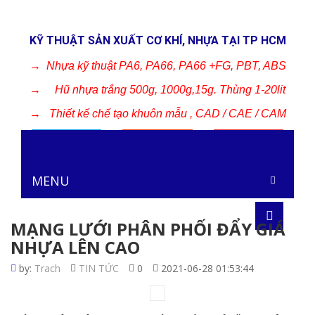
KỸ THUẬT SẢN XUẤT CƠ KHÍ, NHỰA TẠI TP HCM
→
Nhựa kỹ thuật PA6, PA66, PA66 +FG, PBT, ABS
→
Hũ nhựa trắng 500g, 1000g,15g. Thùng 1-20lit
→
Thiết kế chế tạo khuôn mẫu , CAD / CAE / CAM
MENU
MẠNG LƯỚI PHÂN PHỐI ĐẨY GIÁ
NHỰA LÊN CAO
by:
Trach
TIN TỨC
0
2021-06-28 01:53:44